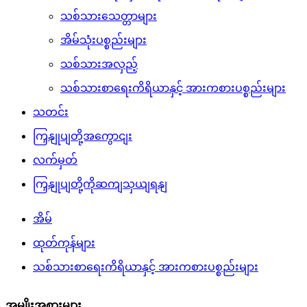
သစ်သားသေတ္တာများ
အိမ်သုံးပစ္စည်းများ
သစ်သားအလှည့်
သစ်သားစာရေးကိရိယာနှင့် အားကစားပစ္စည်းများ
သတင်း
ကြှနျုပျတို့အကွောငျး
လက်မှတ်
ကြှနျုပျတို့ကိုဆကျသှယျရနျ
အိမ်
ထုတ်ကုန်များ
သစ်သားစာရေးကိရိယာနှင့် အားကစားပစ္စည်းများ
အမျိုးအစားများ