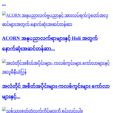
...
ACORN အနုပညာလက်ရာများနှင့် Holi အတွက်
နောက်ဆုံးအဆင်တန်ဆာ...
အလံတိုင် အစိတ်အပိုင်းများ-ကလစ်ကွင်းများ ကော်လာ
များနှင့်...