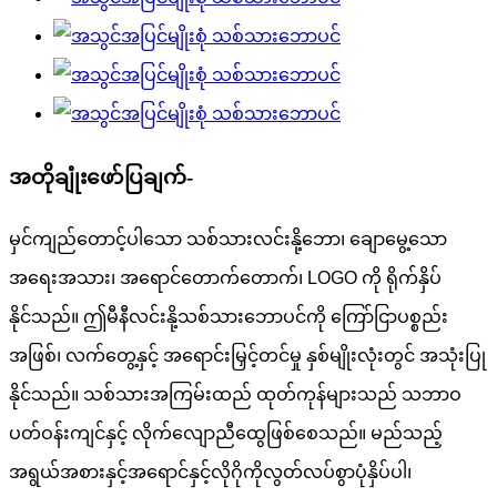
အတိုချုံးဖော်ပြချက်-
မှင်ကျည်တောင့်ပါသော သစ်သားလင်းနို့ဘော၊ ချောမွေ့သော
အရေးအသား၊ အရောင်တောက်တောက်၊ LOGO ကို ရိုက်နှိပ်
နိုင်သည်။ ဤမီနီလင်းနို့သစ်သားဘောပင်ကို ကြော်ငြာပစ္စည်း
အဖြစ်၊ လက်တွေ့နှင့် အရောင်းမြှင့်တင်မှု နှစ်မျိုးလုံးတွင် အသုံးပြု
နိုင်သည်။ သစ်သားအကြမ်းထည် ထုတ်ကုန်များသည် သဘာဝ
ပတ်ဝန်းကျင်နှင့် လိုက်လျောညီထွေဖြစ်စေသည်။ မည်သည့်
အရွယ်အစားနှင့်အရောင်နှင့်လိုဂိုကိုလွတ်လပ်စွာပုံနှိပ်ပါ၊