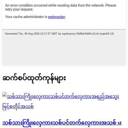
ဆက်စပ်ထုတ်ကုန်များ
သစ်သားကြိုးလှေကားသစ်ပင်တက်လှေကားအသစ် st