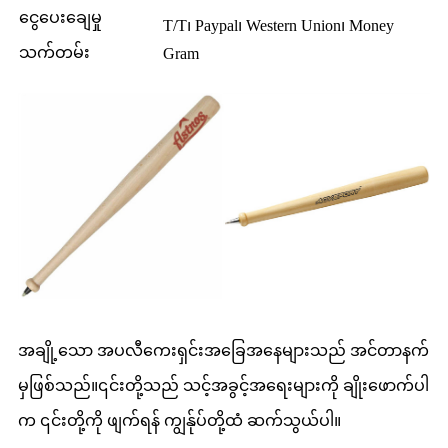
ငွေပေးချေမှု
T/T၊ Paypal၊ Western Union၊ Money
သက်တမ်း
Gram
အချို့သော အပလီကေးရှင်းအခြေအနေများသည် အင်တာနက်
မှဖြစ်သည်။၎င်းတို့သည် သင့်အခွင့်အရေးများကို ချိုးဖောက်ပါ
က ၎င်းတို့ကို ဖျက်ရန် ကျွန်ုပ်တို့ထံ ဆက်သွယ်ပါ။