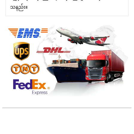
သနည်း။