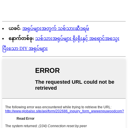
ယခင်-
အရုပ်များအတွက် သစ်သားဆီဒရမ်
နောက်တစ်ခု:
သစ်သားအရုပ်များ ရိုးရိုးနှင့် အရောင်အသွေး
ပြီးသော DIY အရုပ်များ