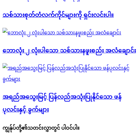
သစ်သားစုတ်တံလက်ကိုင်များကို ရှင်းလင်းပါ။
ဘောလုံး ၂ လုံးပါသော သစ်သားနဖူးစည်း အလံချောင်း
အရည်အသွေးမြင့် ပြန်လည်အသုံးပြုနိုင်သော ဖန်
ပုလင်းနှင့် ခွက်များ
ကျွန်ုပ်တို့၏သတင်းလွှာတွင် ပါဝင်ပါ။