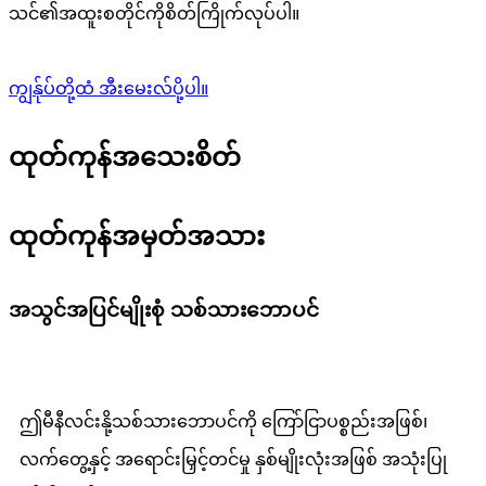
သင်၏အထူးစတိုင်ကိုစိတ်ကြိုက်လုပ်ပါ။
ကျွန်ုပ်တို့ထံ အီးမေးလ်ပို့ပါ။
ထုတ်ကုန်အသေးစိတ်
ထုတ်ကုန်အမှတ်အသား
အသွင်အပြင်မျိုးစုံ သစ်သားဘောပင်
ဤမီနီလင်းနို့သစ်သားဘောပင်ကို ကြော်ငြာပစ္စည်းအဖြစ်၊
လက်တွေ့နှင့် အရောင်းမြှင့်တင်မှု နှစ်မျိုးလုံးအဖြစ် အသုံးပြု