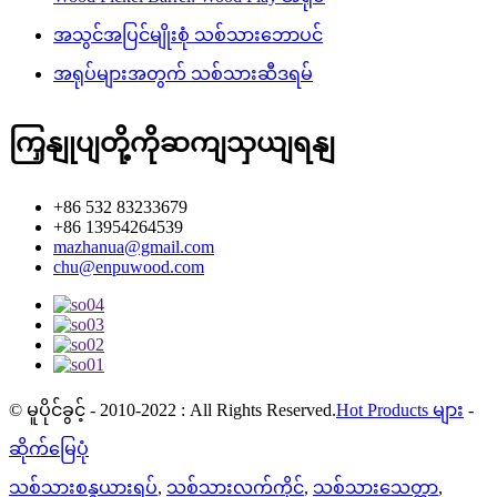
အသွင်အပြင်မျိုးစုံ သစ်သားဘောပင်
အရုပ်များအတွက် သစ်သားဆီဒရမ်
ကြှနျုပျတို့ကိုဆကျသှယျရနျ
+86 532 83233679
+86 13954264539
mazhanua@gmail.com
chu@enpuwood.com
© မူပိုင်ခွင့် - 2010-2022 : All Rights Reserved.
Hot Products များ
-
ဆိုက်မြေပုံ
သစ်သားစန္ဒယားရပ်
,
သစ်သားလက်ကိုင်
,
သစ်သားသေတ္တာ
,