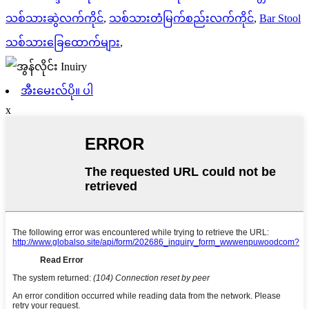
သစ်သားဆွဲလက်ကိုင်
,
သစ်သားတံမြက်စည်းလက်ကိုင်
,
Bar Stool
သစ်သားခြေထောက်များ
,
အီးမေးလ်ပို။ ပါ
x