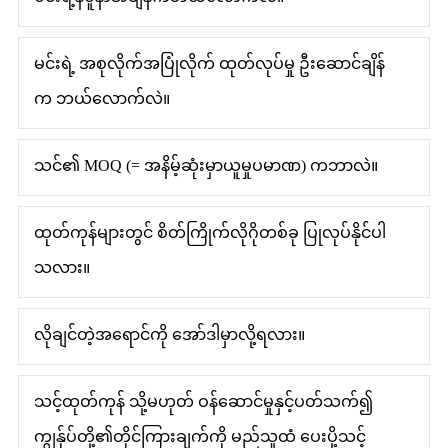
မင်းရဲ့ အစုလိုက်အပြုံလိုက် ထုတ်လုပ်မှု ဦးဆောင်ချိန်
က ဘယ်လောက်လဲ။
သင်၏ MOQ (= အနိမ့်ဆုံးမှာယူမှုပမာဏ) ကဘာလဲ။
ထုတ်ကုန်များတွင် စိတ်ကြိုက်လိုဂိုတစ်ခု ပြုလုပ်နိုင်ပါ
သလား။
လိုချင်တဲ့အရောင်ကို အော်ဒါမှာလို့ရလား။
သင့်ထုတ်ကုန် သို့မဟုတ် ဝန်ဆောင်မှုနှင့်ပတ်သက်၍
ကျွန်ုပ်တို့၏တိုင်ကြားချက်ကို မည်သူထံ ပေးပို့သင့်