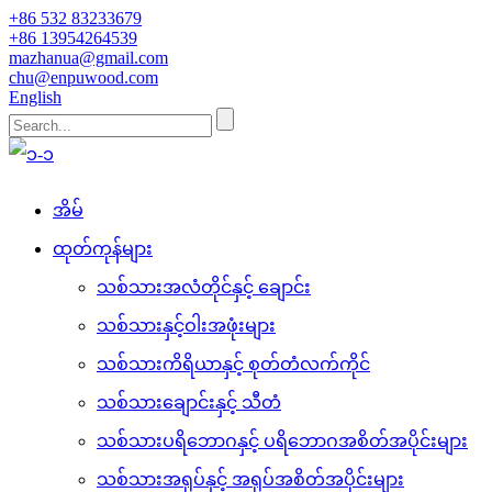
+86 532 83233679
+86 13954264539
mazhanua@gmail.com
chu@enpuwood.com
English
အိမ်
ထုတ်ကုန်များ
သစ်သားအလံတိုင်နှင့် ချောင်း
သစ်သားနှင့်ဝါးအဖုံးများ
သစ်သားကိရိယာနှင့် စုတ်တံလက်ကိုင်
သစ်သားချောင်းနှင့် သီတံ
သစ်သားပရိဘောဂနှင့် ပရိဘောဂအစိတ်အပိုင်းများ
သစ်သားအရုပ်နှင့် အရုပ်အစိတ်အပိုင်းများ