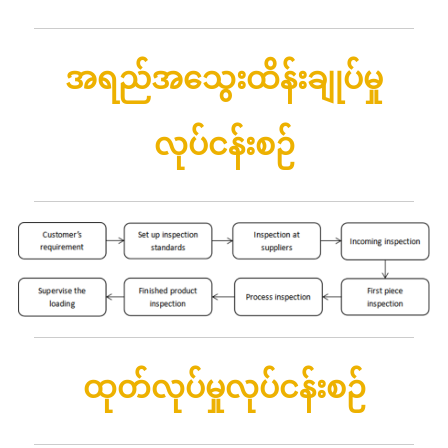
အရည်အသွေးထိန်းချုပ်မှု
လုပ်ငန်းစဉ်
ထုတ်လုပ်မှုလုပ်ငန်းစဉ်