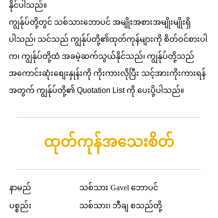
နိုင်ပါသည်။
ကျွန်ုပ်တို့တွင် သစ်သားဘောပင် အမျိုးအစားအမျိုးမျိုးရှိ
ပါသည်၊ သင်သည် ကျွန်ုပ်တို့၏ထုတ်ကုန်များကို စိတ်ဝင်စားပါ
က၊ ကျွန်ုပ်တို့ထံ အခမဲ့ဆက်သွယ်နိုင်သည်၊ ကျွန်ုပ်တို့သည်
အကောင်းဆုံးစျေးနှုန်းကို ကိုးကားလိုပြီး သင့်အားကိုးကားရန်
အတွက် ကျွန်ုပ်တို့၏ Quotation List ကို ပေးပို့ပါသည်။
ထုတ်ကုန်အသေးစိတ်
နာမည်
သစ်သား Gavel ဘောပင်
ပစ္စည်း
သစ်သား၊ ဘီချ စသည်တို့