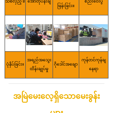
သစ်လှည့် B
အော်တိုပန်းချီ
စည်းဝေးပွဲ
ဖြန်းခြင်း။
အရည်အသွေး
ကုန်တင်ကုန်ချ
ပုံနှိပ်ခြင်း။
ဂိုဒေါင်အချော
ထိန်းချုပ်မှု
နေရာ
အမြဲမေးလေ့ရှိသောမေးခွန်း
များ