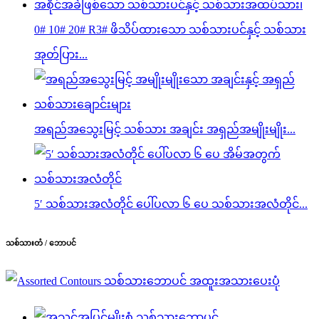
0# 10# 20# R3# ဖိသိပ်ထားသော သစ်သားပင်နှင့် သစ်သား
အုတ်ပြား...
အရည်အသွေးမြင့် သစ်သား အချင်း အရှည်အမျိုးမျိုး...
5′ သစ်သားအလံတိုင် ပေါ်ပလာ ၆ ပေ သစ်သားအလံတိုင်...
သစ်သားတံ / ဘောပင်