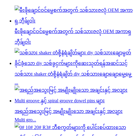
မီးဖိုချောင်ဝင်မွှေစက်အတွက် သစ်သားဇလုံ OEM အကာရှ
ဘီ့ခ်ျဝါး
သစ်သား shaker တံစို့နံရံချိတ် diy သစ်သားချောချောမွေ့မွေ့
...
အရည်အသွေးမြင့် အမျိုးမျိုးသော အချင်းနှင့် အလျား
Multi gro...