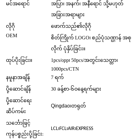
မင်အရောင်
အပြာ၊ အနက်၊ အနီရောင် သို့မဟုတ်
အခြားအရာများ
လိုဂို
ဖောက်သည်၏လိုဂို
OEM
စိတ်ကြိုက် LOGO၊ စည်ပုံသဏ္ဌာန် အစု
လိုက် ပုံနှိပ်ခြင်း။
ထုပ်ပိုးခြင်း။
1pcs/opp၊ 50pcs/အတွင်းသေတ္တာ၊
1000pcs/CTN
နမူနာအချိန်
7 ရက်
ပို့ဆောင်ချိန်
30 ခန့်
စာ-၆၀
နေ့ရက်များ
ပို့ဆောင်ရေး
Qingdao
၊
တရုတ်
ဆိပ်ကမ်း
သင်္ဘောဖြင့်
LCL၊FCL၊AIR၊EXPRESS
ကုန်ပစ္စည်းပို့ခြင်း: