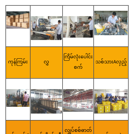
ကြိမ်လုံးပေါင်း
ကုန်ကြမ်း
လွှ
သစ်သားAလှည့်
စက်
လျှပ်စစ်ဓာတ်