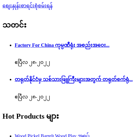
စျေးနှုန်းစာရင်းစုံစမ်းရန်
သတင်း
Factory For China ကုမ္ပဏီရုံး အစည်းအဝေး...
ဧပြီလ ၂၈-၂၀၂၂
တရုတ်နိုင်ငံမှ သစ်သားဖြူကြီးများအတွက် တရုတ်စက်ရုံ...
ဧပြီလ ၂၈-၂၀၂၂
Hot Products များ
Wood Pickel Barrel၊ Wood Play အရုပ်