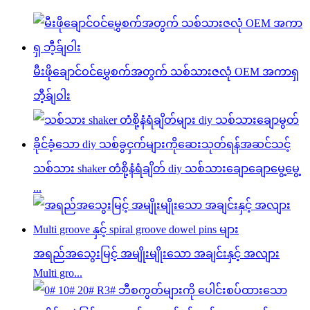
မီးဖိုချောင်ဝင်မွှေစက်အတွက် သစ်သားဇလုံ OEM အကာရှ
ဘီ့ခ်ျဝါး
သစ်သား shaker တံစို့နံရံချိတ် diy သစ်သားချောချောမွေ့မွေ့
...
အရည်အသွေးမြင့် အမျိုးမျိုးသော အချင်းနှင့် အလျား
Multi gro...