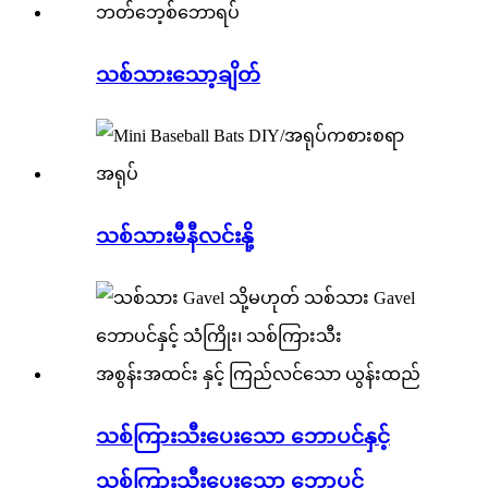
သစ်သားသော့ချိတ်
သစ်သားမီနီလင်းနို့
သစ်ကြားသီးပေးသော ဘောပင်နှင့်
သစ်ကြားသီးပေးသော ဘောပင်