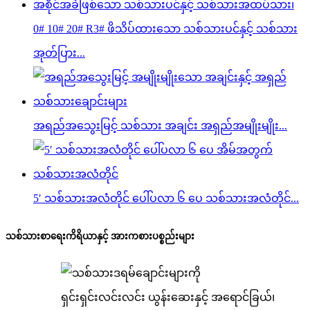
0# 10# 20# R3# ဖိသိပ်ထားသော သစ်သားပင်နှင့် သစ်သား
အုတ်ပြား...
အရည်အသွေးမြင့် သစ်သား အချင်း အရှည်အမျိုးမျိုး...
5′ သစ်သားအလံတိုင် ပေါ်ပလာ ၆ ပေ သစ်သားအလံတိုင်...
သစ်သားစာရေးကိရိယာနှင့် အားကစားပစ္စည်းများ