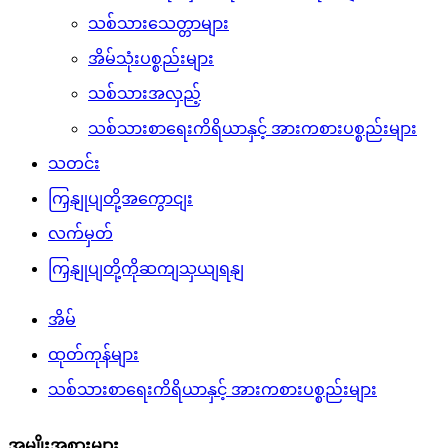
သစ်သားသေတ္တာများ
အိမ်သုံးပစ္စည်းများ
သစ်သားအလှည့်
သစ်သားစာရေးကိရိယာနှင့် အားကစားပစ္စည်းများ
သတင်း
ကြှနျုပျတို့အကွောငျး
လက်မှတ်
ကြှနျုပျတို့ကိုဆကျသှယျရနျ
အိမ်
ထုတ်ကုန်များ
သစ်သားစာရေးကိရိယာနှင့် အားကစားပစ္စည်းများ
အမျိုးအစားများ