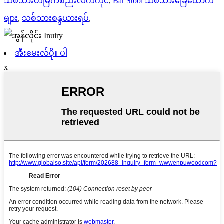
သစ်သားတံမြက်စည်းလက်ကိုင်
,
Bar Stool သစ်သားခြေထောက်
များ
,
သစ်သားစန္ဒယားရပ်
,
အီးမေးလ်ပို။ ပါ
x