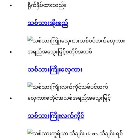
သစ်သားအိုးစည်
သစ်သားကြိုးလှေကား
သစ်သားကြိုးလက်ကိုင်