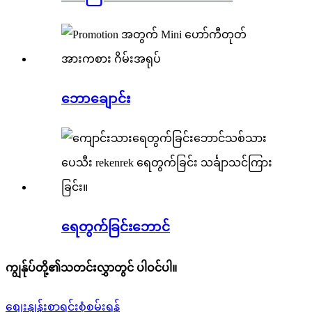
ဘောချောင်း
ရေတွက်ခြင်းဘောင်
ကျွန်ုပ်တို့၏သတင်းလွှာတွင် ပါဝင်ပါ။
စျေးနှုန်းစာရင်းစုံစမ်းရန်