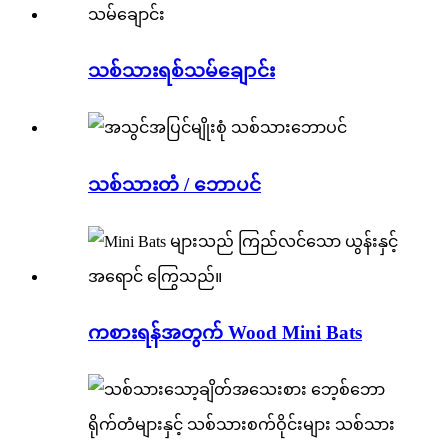
သစ်သားရစ်သမ်ချောင်း
သစ်သားတံ / ဘောပင်
ကစားရန်အတွက် Wood Mini Bats