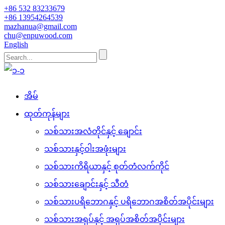
+86 532 83233679
+86 13954264539
mazhanua@gmail.com
chu@enpuwood.com
English
အိမ်
ထုတ်ကုန်များ
သစ်သားအလံတိုင်နှင့် ချောင်း
သစ်သားနှင့်ဝါးအဖုံးများ
သစ်သားကိရိယာနှင့် စုတ်တံလက်ကိုင်
သစ်သားချောင်းနှင့် သီတံ
သစ်သားပရိဘောဂနှင့် ပရိဘောဂအစိတ်အပိုင်းများ
သစ်သားအရုပ်နှင့် အရုပ်အစိတ်အပိုင်းများ