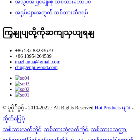
အသွင်အပြင်မျိုးစုံ သစ်သားဘောပင်
အရုပ်များအတွက် သစ်သားဆီဒရမ်
ကြှနျုပျတို့ကိုဆကျသှယျရနျ
+86 532 83233679
+86 13954264539
mazhanua@gmail.com
chu@enpuwood.com
© မူပိုင်ခွင့် - 2010-2022 : All Rights Reserved.
Hot Products များ
-
ဆိုက်မြေပုံ
သစ်သားလက်ကိုင်
,
သစ်သားဆွဲလက်ကိုင်
,
သစ်သားသေတ္တာ
,