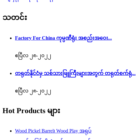
သတင်း
Factory For China ကုမ္ပဏီရုံး အစည်းအဝေး...
ဧပြီလ ၂၈-၂၀၂၂
တရုတ်နိုင်ငံမှ သစ်သားဖြူကြီးများအတွက် တရုတ်စက်ရုံ...
ဧပြီလ ၂၈-၂၀၂၂
Hot Products များ
Wood Pickel Barrel၊ Wood Play အရုပ်