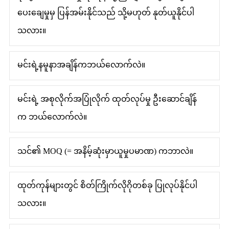
ပေးချေမှုမှ ပြန်အမ်းနိုင်သည် သို့မဟုတ် နုတ်ယူနိုင်ပါ
သလား။
မင်းရဲ့နမူနာအချိန်ကဘယ်လောက်လဲ။
မင်းရဲ့ အစုလိုက်အပြုံလိုက် ထုတ်လုပ်မှု ဦးဆောင်ချိန်
က ဘယ်လောက်လဲ။
သင်၏ MOQ (= အနိမ့်ဆုံးမှာယူမှုပမာဏ) ကဘာလဲ။
ထုတ်ကုန်များတွင် စိတ်ကြိုက်လိုဂိုတစ်ခု ပြုလုပ်နိုင်ပါ
သလား။