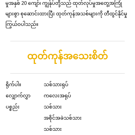
မှုအနှစ် 20 ကျော်၊ ကျွန်ုပ်တို့သည် ထုတ်လုပ်မှုအတွေ့အကြုံ
များစွာ စုဆောင်းထားပြီး ထုတ်ကုန်အသစ်များကို တီထွင်နိုင်မှု
ကြွယ်ဝပါသည်။
ထုတ်ကုန်အသေးစိတ်
ရိုက်ပါ။
သစ်သားရုပ်
လျှောက်လွှာ
ကလေးအရုပ်
ပစ္စည်း
သစ်သား
အစိုင်အခဲသစ်သား
သစ်သား