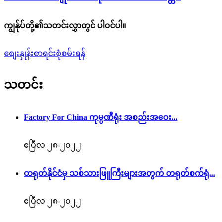
ကျွန်ုပ်တို့၏သတင်းလွှာတွင် ပါဝင်ပါ။
စျေးနှုန်းစာရင်းစုံစမ်းရန်
သတင်း
Factory For China ကုမ္ပဏီရုံး အစည်းအဝေး...
ဧပြီလ ၂၈-၂၀၂၂
တရုတ်နိုင်ငံမှ သစ်သားဖြူကြီးများအတွက် တရုတ်စက်ရုံ...
ဧပြီလ ၂၈-၂၀၂၂