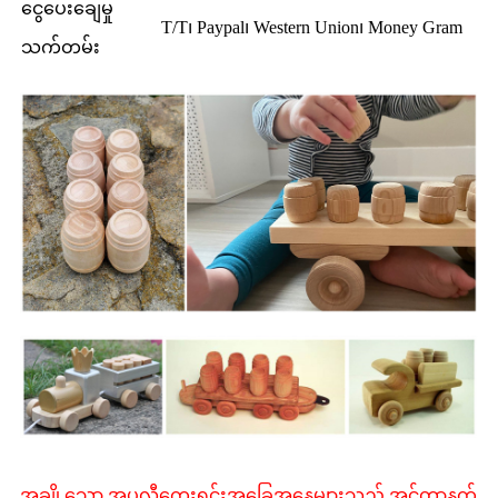
ငွေပေးချေမှု
T/T၊ Paypal၊ Western Union၊ Money Gram
သက်တမ်း
အချို့သော အပလီကေးရှင်းအခြေအနေများသည် အင်တာနက်