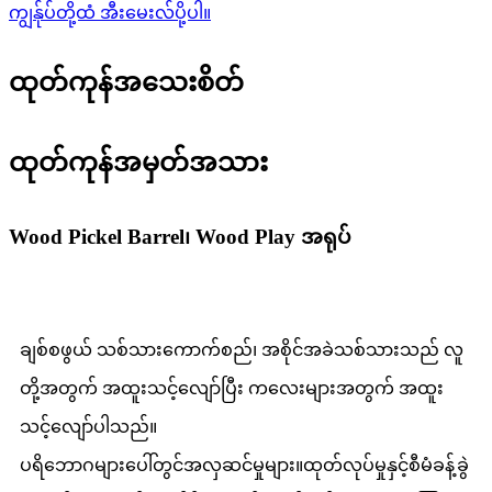
ကျွန်ုပ်တို့ထံ အီးမေးလ်ပို့ပါ။
ထုတ်ကုန်အသေးစိတ်
ထုတ်ကုန်အမှတ်အသား
Wood Pickel Barrel၊ Wood Play အရုပ်
ချစ်စဖွယ် သစ်သားကောက်စည်၊ အစိုင်အခဲသစ်သားသည် လူ
တို့အတွက် အထူးသင့်လျော်ပြီး ကလေးများအတွက် အထူး
သင့်လျော်ပါသည်။
ပရိဘောဂများပေါ်တွင်အလှဆင်မှုများ။ထုတ်လုပ်မှုနှင့်စီမံခန့်ခွဲ