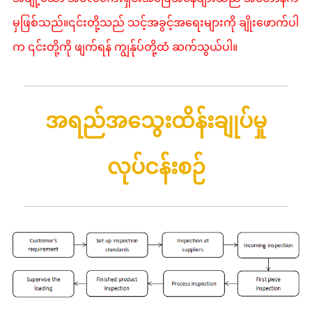
မှဖြစ်သည်။၎င်းတို့သည် သင့်အခွင့်အရေးများကို ချိုးဖောက်ပါ
က ၎င်းတို့ကို ဖျက်ရန် ကျွန်ုပ်တို့ထံ ဆက်သွယ်ပါ။
အရည်အသွေးထိန်းချုပ်မှု
လုပ်ငန်းစဉ်