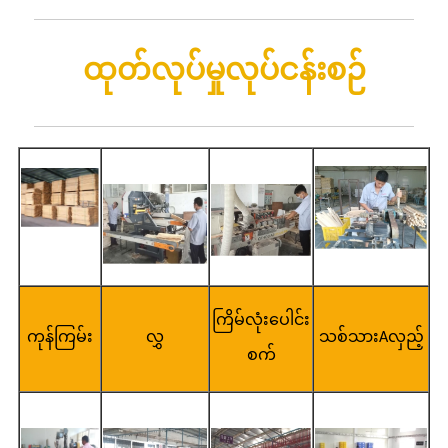
ထုတ်လုပ်မှုလုပ်ငန်းစဉ်
ကြိမ်လုံးပေါင်း
ကုန်ကြမ်း
လွှ
သစ်သားAလှည့်
စက်