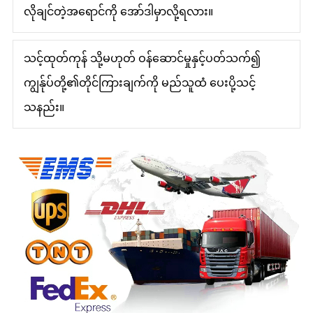
လိုချင်တဲ့အရောင်ကို အော်ဒါမှာလို့ရလား။
သင့်ထုတ်ကုန် သို့မဟုတ် ဝန်ဆောင်မှုနှင့်ပတ်သက်၍
ကျွန်ုပ်တို့၏တိုင်ကြားချက်ကို မည်သူထံ ပေးပို့သင့်
သနည်း။