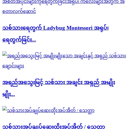
သစ်သားရေတွက် Ladybug Montessori အရုပ်၊
ရေတွက်ခြင်း...
အရည်အသွေးမြင့် သစ်သား အချင်း အရှည် အမျိုး
မျိုး...
သစ်သားအပ်ချုပ်ဆေးထိုးအပ်အိတ် / သေတ္တာ