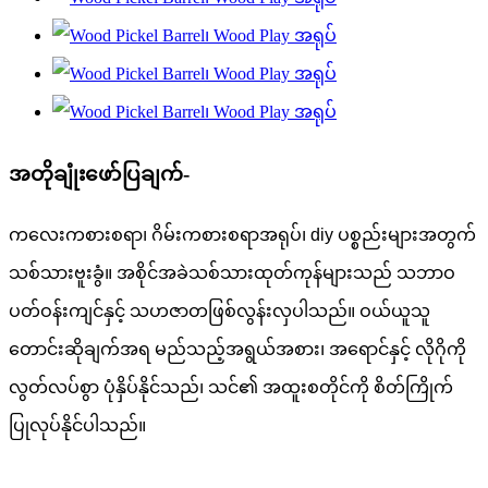
အတိုချုံးဖော်ပြချက်-
ကလေးကစားစရာ၊ ဂိမ်းကစားစရာအရုပ်၊ diy ပစ္စည်းများအတွက်
သစ်သားဗူးခွံ။ အစိုင်အခဲသစ်သားထုတ်ကုန်များသည် သဘာဝ
ပတ်ဝန်းကျင်နှင့် သဟဇာတဖြစ်လွန်းလှပါသည်။ ဝယ်ယူသူ
တောင်းဆိုချက်အရ မည်သည့်အရွယ်အစား၊ အရောင်နှင့် လိုဂိုကို
လွတ်လပ်စွာ ပုံနှိပ်နိုင်သည်၊ သင်၏ အထူးစတိုင်ကို စိတ်ကြိုက်
ပြုလုပ်နိုင်ပါသည်။