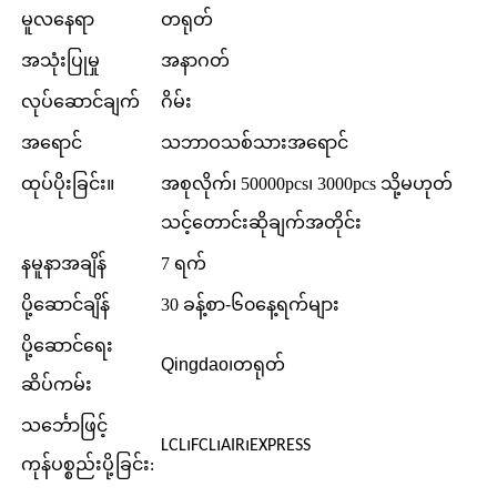
မူလနေရာ
တရုတ်
အသုံးပြုမှု
အနာဂတ်
လုပ်ဆောင်ချက်
ဂိမ်း
အရောင်
သဘာဝသစ်သားအရောင်
ထုပ်ပိုးခြင်း။
အစုလိုက်၊ 50000pcs၊ 3000pcs သို့မဟုတ်
သင့်တောင်းဆိုချက်အတိုင်း
နမူနာအချိန်
7 ရက်
ပို့ဆောင်ချိန်
30 ခန့်
စာ-၆၀
နေ့ရက်များ
ပို့ဆောင်ရေး
Qingdao
၊
တရုတ်
ဆိပ်ကမ်း
သင်္ဘောဖြင့်
LCL၊FCL၊AIR၊EXPRESS
ကုန်ပစ္စည်းပို့ခြင်း: