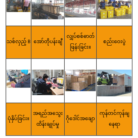
လျှပ်စစ်ဓာတ်
သစ်လှည့် B
အော်တိုပန်းချီ
စည်းဝေးပွဲ
ဖြန်းခြင်း။
အရည်အသွေး
ကုန်တင်ကုန်ချ
ပုံနှိပ်ခြင်း။
ဂိုဒေါင်အချော
ထိန်းချုပ်မှု
နေရာ