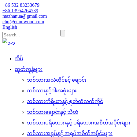
+86 532 83233679
+86 13954264539
mazhanua@gmail.com
chu@enpuwood.com
English
အိမ်
ထုတ်ကုန်များ
သစ်သားအလံတိုင်နှင့် ချောင်း
သစ်သားနှင့်ဝါးအဖုံးများ
သစ်သားကိရိယာနှင့် စုတ်တံလက်ကိုင်
သစ်သားချောင်းနှင့် သီတံ
သစ်သားပရိဘောဂနှင့် ပရိဘောဂအစိတ်အပိုင်းများ
သစ်သားအရုပ်နှင့် အရုပ်အစိတ်အပိုင်းများ