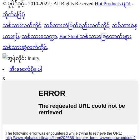
© မူပိုင်ခွင့် - 2010-2022 : All Rights Reserved.
Hot Products များ
-
ဆိုက်မြေပုံ
သစ်သားလက်ကိုင်
,
သစ်သားတံမြက်စည်းလက်ကိုင်
,
သစ်သားစန္ဒ
ယားရပ်
,
သစ်သားသေတ္တာ
,
Bar Stool သစ်သားခြေထောက်များ
,
သစ်သားဆွဲလက်ကိုင်
,
အီးမေးလ်ပို။ ပါ
x