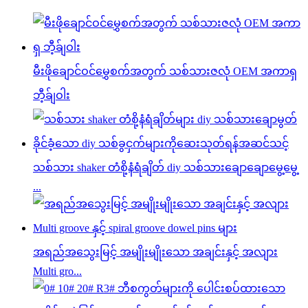
မီးဖိုချောင်ဝင်မွှေစက်အတွက် သစ်သားဇလုံ OEM အကာရှ
ဘီ့ခ်ျဝါး
သစ်သား shaker တံစို့နံရံချိတ် diy သစ်သားချောချောမွေ့မွေ့
...
အရည်အသွေးမြင့် အမျိုးမျိုးသော အချင်းနှင့် အလျား
Multi gro...