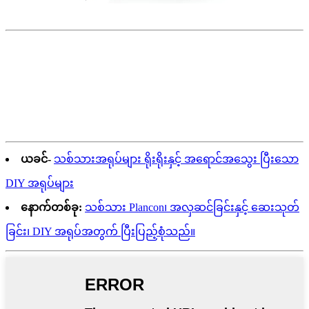
ယခင်-
သစ်သားအရုပ်များ ရိုးရိုးနှင့် အရောင်အသွေး ပြီးသော
DIY အရုပ်များ
နောက်တစ်ခု:
သစ်သား Plancon၊ အလှဆင်ခြင်းနှင့် ဆေးသုတ်
ခြင်း၊ DIY အရုပ်အတွက် ပြီးပြည့်စုံသည်။