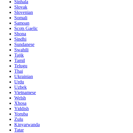
Sinhala
Slovak
Slovenian
Somali
Samoan
Scots Gaelic
Shona
Sindhi
Sundanese
Swahili
Tajik
Tamil
Telugu
Thai
Ukrainian
Urdu
Uzbek
Vietnamese
Welsh
Xhosa
Yiddish
Yoruba
Zulu
Kinyarwanda
Tatar