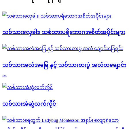
သစ်သားလှေခါး၊ သစ်သားပရိဘောဂအစိတ်အပိုင်းများ
သစ်သားအလံအခြေ နှင့် သစ်သားစားပွဲ အလံတချောင်း
...
သစ်သားအံဆွဲလက်ကိုင်