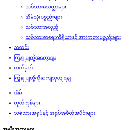
သစ်သားသေတ္တာများ
အိမ်သုံးပစ္စည်းများ
သစ်သားအလှည့်
သစ်သားစာရေးကိရိယာနှင့် အားကစားပစ္စည်းများ
သတင်း
ကြှနျုပျတို့အကွောငျး
လက်မှတ်
ကြှနျုပျတို့ကိုဆကျသှယျရနျ
အိမ်
ထုတ်ကုန်များ
သစ်သားအရုပ်နှင့် အရုပ်အစိတ်အပိုင်းများ
အမျိုးအစားများ