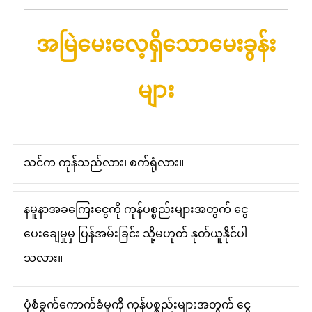
အမြဲမေးလေ့ရှိသောမေးခွန်း
များ
သင်က ကုန်သည်လား၊ စက်ရုံလား။
နမူနာအခကြေးငွေကို ကုန်ပစ္စည်းများအတွက် ငွေ
ပေးချေမှုမှ ပြန်အမ်းခြင်း သို့မဟုတ် နုတ်ယူနိုင်ပါ
သလား။
ပုံစံခွက်ကောက်ခံမှုကို ကုန်ပစ္စည်းများအတွက် ငွေ