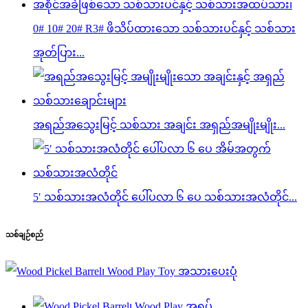
0# 10# 20# R3# ဖိသိပ်ထားသော သစ်သားပင်နှင့် သစ်သား
အုတ်ပြား...
အရည်အသွေးမြင့် သစ်သား အချင်း အရှည်အမျိုးမျိုး...
5′ သစ်သားအလံတိုင် ပေါ်ပလာ ၆ ပေ သစ်သားအလံတိုင်...
သစ်ချဉ်စည်